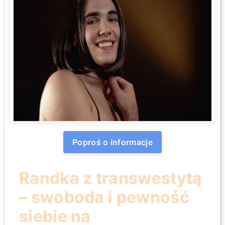
Poproś o informacje
Randka z transwestytą
– swoboda i pewność
siebie na