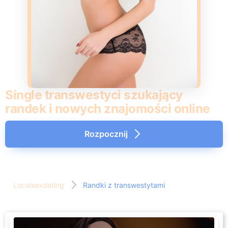
Single transwestyci szukający
randek i nowych znajomości online
Rozpocznij
Localsexdating
Randki z transwestytami