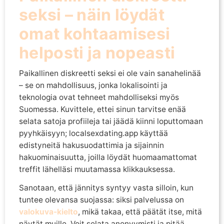
seksi – näin löydät
omat kohtaamisesi
helposti ja nopeasti
Paikallinen diskreetti seksi ei ole vain sanahelinää
– se on mahdollisuus, jonka lokalisointi ja
teknologia ovat tehneet mahdolliseksi myös
Suomessa. Kuvittele, ettei sinun tarvitse enää
selata satoja profiileja tai jäädä kiinni loputtomaan
pyyhkäisyyn; localsexdating.app käyttää
edistyneitä hakusuodattimia ja sijainnin
hakuominaisuutta, joilla löydät huomaamattomat
treffit lähelläsi muutamassa klikkauksessa.
Sanotaan, että jännitys syntyy vasta silloin, kun
tuntee olevansa suojassa: siksi palvelussa on
valokuva-kielto
, mikä takaa, että päätät itse, mitä
näytät muille. Voit selata anonyymisti ja pitää