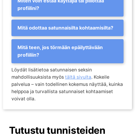
Miten voin estää käyttäjiä tai piilottaa
profiilini?
Mitä odottaa satunnaisilta kohtaamisilta?
Mitä teen, jos törmään epäilyttävään
profiiliin?
Löydät lisätietoa satunnaisen seksin
mahdollisuuksista myös
tältä sivulta
. Kokeile
palvelua – vain todellinen kokemus näyttää, kuinka
helppoa ja turvallista satunnaiset kohtaamiset
voivat olla.
Tutustu tunnisteiden