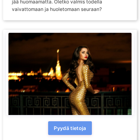
jää huomaamatta. Oletko valmis todella
vaivattomaan ja huoletomaan seuraan?
Pyydä tietoja