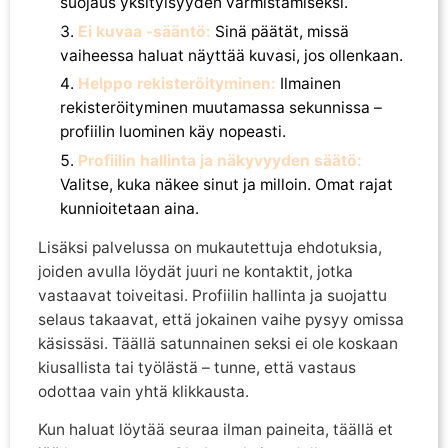
suojaus yksityisyyden varmistamiseksi.
Ei kuvaa -sääntö:
Sinä päätät, missä
vaiheessa haluat näyttää kuvasi, jos ollenkaan.
Helppo rekisteröityminen:
Ilmainen
rekisteröityminen muutamassa sekunnissa –
profiilin luominen käy nopeasti.
Profiilin hallinta ja näkyvyyden säätö:
Valitse, kuka näkee sinut ja milloin. Omat rajat
kunnioitetaan aina.
Lisäksi palvelussa on mukautettuja ehdotuksia,
joiden avulla löydät juuri ne kontaktit, jotka
vastaavat toiveitasi. Profiilin hallinta ja suojattu
selaus takaavat, että jokainen vaihe pysyy omissa
käsissäsi. Täällä satunnainen seksi ei ole koskaan
kiusallista tai työlästä – tunne, että vastaus
odottaa vain yhtä klikkausta.
Kun haluat löytää seuraa ilman paineita, täällä et