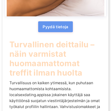
Pyydä tietoja
Turvallinen deittailu –
näin varmistat
huomaamattomat
treffit ilman huolta
Turvallisuus on kaiken ytimessä, kun puhutaan
huomaamattomista kohtaamisista.
localsexdating.appissa jokainen käyttäjä saa
käyttöönsä suojatun viestintäjärjestelmän ja omat
työkalut profiilin hallintaan. Vahvistuslomakkeet ja