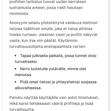
profiilien tarkistus tuovat uuden kerroksen
luottamusta arkeen, jossa riskit halutaan
minimoida.
Anonyymi selailu yhdistettynä valokuva-kieltoon
tarjoaa lisäkilven sinulle, joka et halua altistaa
itseäsi turhaan. Jokainen viesti ja profiili näkyvät
vasta, kun itse niin päätät. Käytännön
turvallisuusohjeita ensitapaamista varten:
Tapaa julkisella paikalla, jossa tunnet olosi
turvalliseksi.
Kerro luotetulle ystävälle, minne olet
menossa.
Pidä omat tietosi ja yhteystietosi suojassa
alkuvaiheessa.
Palvelu näyttää käyttäjälle vain aidot ilmoitukset,
mikä karsii tehokkaasti vääriä profiileja ja lisää
turvallisuutta.