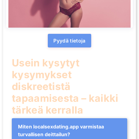
Pyydä tietoja
Usein kysytyt
kysymykset
diskreetistä
tapaamisesta – kaikki
tärkeä kerralla
Miten localsexdating.app varmistaa
turvallisen deittailun?