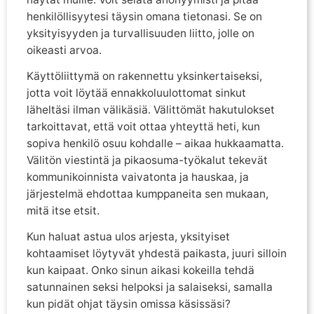
henkilöllisyytesi täysin omana tietonasi. Se on
yksityisyyden ja turvallisuuden liitto, jolle on
oikeasti arvoa.
Käyttöliittymä on rakennettu yksinkertaiseksi,
jotta voit löytää ennakkoluulottomat sinkut
läheltäsi ilman välikäsiä. Välittömät hakutulokset
tarkoittavat, että voit ottaa yhteyttä heti, kun
sopiva henkilö osuu kohdalle – aikaa hukkaamatta.
Välitön viestintä ja pikaosuma-työkalut tekevät
kommunikoinnista vaivatonta ja hauskaa, ja
järjestelmä ehdottaa kumppaneita sen mukaan,
mitä itse etsit.
Kun haluat astua ulos arjesta, yksityiset
kohtaamiset löytyvät yhdestä paikasta, juuri silloin
kun kaipaat. Onko sinun aikasi kokeilla tehdä
satunnainen seksi helpoksi ja salaiseksi, samalla
kun pidät ohjat täysin omissa käsissäsi?