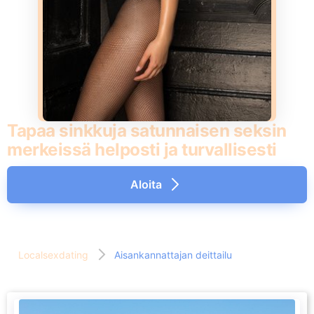
Tapaa sinkkuja satunnaisen seksin
merkeissä helposti ja turvallisesti
Aloita
Localsexdating
Aisankannattajan deittailu