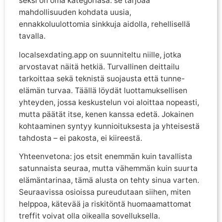
seksi on oma kategoriasa: se tarjoaa
mahdollisuuden kohdata uusia,
ennakkoluulottomia sinkkuja aidolla, rehellisellä
tavalla.
localsexdating.app on suunniteltu niille, jotka
arvostavat näitä hetkiä. Turvallinen deittailu
tarkoittaa sekä teknistä suojausta että tunne-
elämän turvaa. Täällä löydät luottamuksellisen
yhteyden, jossa keskustelun voi aloittaa nopeasti,
mutta päätät itse, kenen kanssa edetä. Jokainen
kohtaaminen syntyy kunnioituksesta ja yhteisestä
tahdosta – ei pakosta, ei kiireestä.
Yhteenvetona: jos etsit enemmän kuin tavallista
satunnaista seuraa, mutta vähemmän kuin suurta
elämäntarinaa, tämä alusta on tehty sinua varten.
Seuraavissa osioissa pureudutaan siihen, miten
helppoa, kätevää ja riskitöntä huomaamattomat
treffit voivat olla oikealla sovelluksella.