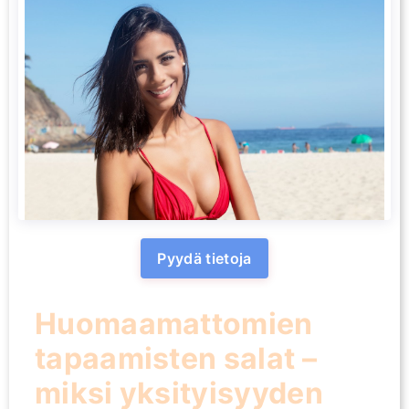
Pyydä tietoja
Huomaamattomien
tapaamisten salat –
miksi yksityisyyden