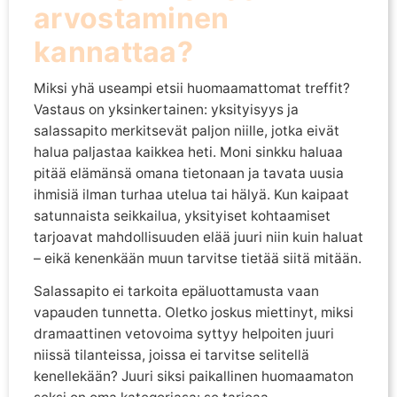
arvostaminen
kannattaa?
Miksi yhä useampi etsii huomaamattomat treffit?
Vastaus on yksinkertainen: yksityisyys ja
salassapito merkitsevät paljon niille, jotka eivät
halua paljastaa kaikkea heti. Moni sinkku haluaa
pitää elämänsä omana tietonaan ja tavata uusia
ihmisiä ilman turhaa utelua tai hälyä. Kun kaipaat
satunnaista seikkailua, yksityiset kohtaamiset
tarjoavat mahdollisuuden elää juuri niin kuin haluat
– eikä kenenkään muun tarvitse tietää siitä mitään.
Salassapito ei tarkoita epäluottamusta vaan
vapauden tunnetta. Oletko joskus miettinyt, miksi
dramaattinen vetovoima syttyy helpoiten juuri
niissä tilanteissa, joissa ei tarvitse selitellä
kenellekään? Juuri siksi paikallinen huomaamaton