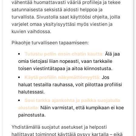
vähentää huomattavasti vääriä profiileja ja tekee
satunnaisesta seksistä aidosti helppoa ja
turvallista. Sivustolla saat käyttöösi ohjeita, joilla
varjelet omaa yksityisyyttäsi myös viestien ja
kuvien vaihdossa.
Pikaohje turvalliseen tapaamiseen:
Tutustu peliin ensin chatin kautta:
Älä jaa
omia tietojasi liian nopeasti, vaan tarkkaile
toisen viestintätapaa ja aitoa kiinnostusta.
Käytä profiilin näkymättömyyttä:
Jos
haluat testailla rauhassa, voit piilottaa profiilisi
halutessasi.
Sovi tarkka ajankohta ja paikka suojatulla
alustalla:
Näin varmistat, että kumpikaan ei koe
painostusta.
Yhdistämällä suojatut asetukset ja helposti
hallittavat toiminnot käyttäjä pysyy kartalla – eikä