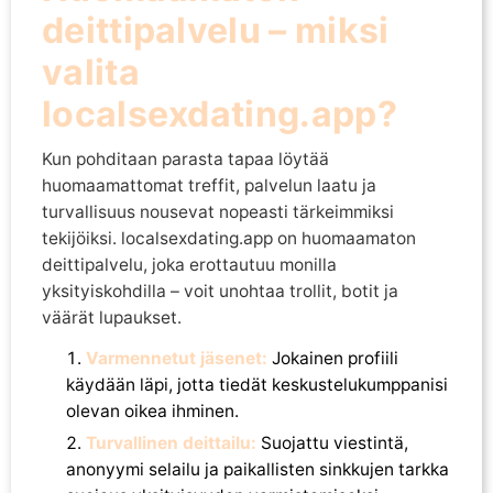
deittipalvelu – miksi
valita
localsexdating.app?
Kun pohditaan parasta tapaa löytää
huomaamattomat treffit, palvelun laatu ja
turvallisuus nousevat nopeasti tärkeimmiksi
tekijöiksi. localsexdating.app on huomaamaton
deittipalvelu, joka erottautuu monilla
yksityiskohdilla – voit unohtaa trollit, botit ja
väärät lupaukset.
Varmennetut jäsenet:
Jokainen profiili
käydään läpi, jotta tiedät keskustelukumppanisi
olevan oikea ihminen.
Turvallinen deittailu:
Suojattu viestintä,
anonyymi selailu ja paikallisten sinkkujen tarkka